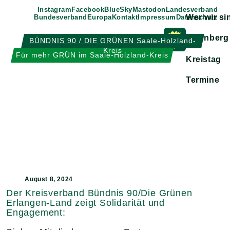
Weiter
Instagram
Facebook
BlueSky
Mastodon
Landesverband
Wer wir si
Bundesverband
Europa
Kontakt
Impressum
Datenschutz
zum
Inhalt
Eisenberg
BÜNDNIS 90 / DIE GRÜNEN Saale-Holzland-
Kreis
Zeige
Für mehr GRÜN im Saale-Holzland-Kreis
Kreistag
Untermen
Termine
August 8, 2024
Der Kreisverband Bündnis 90/Die Grünen
Erlangen-Land zeigt Solidarität und
Engagement: