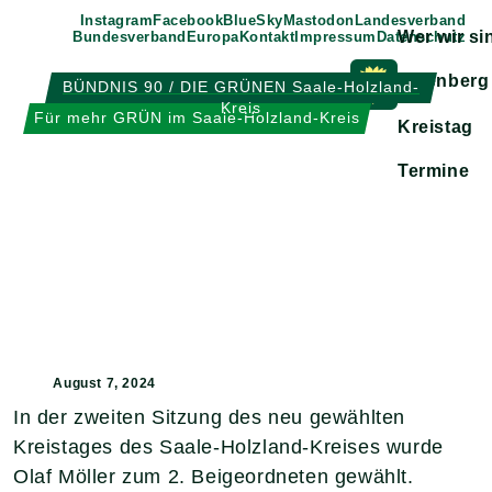
Weiter
Instagram
Facebook
BlueSky
Mastodon
Landesverband
Wer wir si
Bundesverband
Europa
Kontakt
Impressum
Datenschutz
zum
Inhalt
Eisenberg
BÜNDNIS 90 / DIE GRÜNEN Saale-Holzland-
Kreis
Zeige
Für mehr GRÜN im Saale-Holzland-Kreis
Kreistag
Untermen
Termine
August 7, 2024
In der zweiten Sitzung des neu gewählten
Kreistages des Saale-Holzland-Kreises wurde
Olaf Möller zum 2. Beigeordneten gewählt.