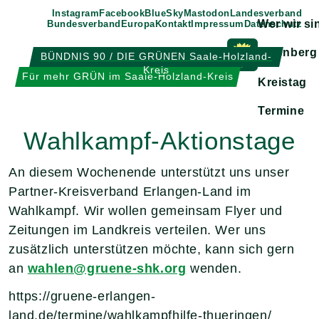
Weiter
Instagram
Facebook
BlueSky
Mastodon
Landesverband
Wer wir si
Bundesverband
Europa
Kontakt
Impressum
Datenschutz
zum
Inhalt
Eisenberg
BÜNDNIS 90 / DIE GRÜNEN Saale-Holzland-
Kreis
Zeige
Für mehr GRÜN im Saale-Holzland-Kreis
Kreistag
Untermen
Termine
Wahlkampf-Aktionstage
An diesem Wochenende unterstützt uns unser
Partner-Kreisverband Erlangen-Land im
Wahlkampf. Wir wollen gemeinsam Flyer und
Zeitungen im Landkreis verteilen. Wer uns
zusätzlich unterstützen möchte, kann sich gern
an
wahlen@gruene-shk.org
wenden.
https://gruene-erlangen-
land.de/termine/wahlkampfhilfe-thueringen/