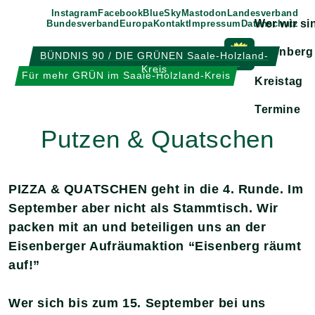
Weiter
Instagram
Facebook
BlueSky
Mastodon
Landesverband
Wer wir si
Bundesverband
Europa
Kontakt
Impressum
Datenschutz
zum
Inhalt
Eisenberg
BÜNDNIS 90 / DIE GRÜNEN Saale-Holzland-
Kreis
Zeige
Für mehr GRÜN im Saale-Holzland-Kreis
Kreistag
Untermen
Termine
Putzen & Quatschen
PIZZA & QUATSCHEN geht in die 4. Runde.
Im
September aber nicht als Stammtisch. Wir
packen mit an und beteiligen uns an der
Eisenberger Aufräumaktion “Eisenberg räumt
auf!”
Wer sich bis zum 15. September bei uns