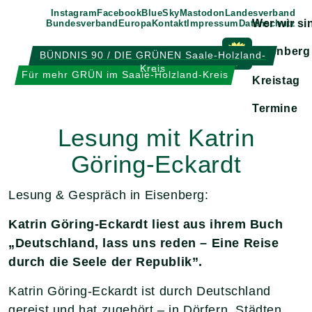
Weiter
Instagram
Facebook
BlueSky
Mastodon
Landesverband
Wer wir si
Bundesverband
Europa
Kontakt
Impressum
Datenschutz
zum
Inhalt
Eisenberg
BÜNDNIS 90 / DIE GRÜNEN Saale-Holzland-
Kreis
Zeige
Für mehr GRÜN im Saale-Holzland-Kreis
Kreistag
Untermen
Termine
Lesung mit Katrin
Göring-Eckardt
Lesung & Gespräch in Eisenberg:
Katrin Göring-Eckardt liest aus ihrem Buch
„Deutschland, lass uns reden – Eine Reise
durch die Seele der Republik”.
Katrin Göring-Eckardt ist durch Deutschland
gereist und hat zugehört – in Dörfern, Städten,