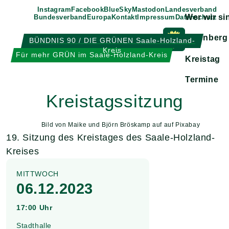
Weiter
Instagram
Facebook
BlueSky
Mastodon
Landesverband
Wer wir si
Bundesverband
Europa
Kontakt
Impressum
Datenschutz
zum
Inhalt
Eisenberg
BÜNDNIS 90 / DIE GRÜNEN Saale-Holzland-
Kreis
Zeige
Für mehr GRÜN im Saale-Holzland-Kreis
Kreistag
Untermen
Termine
Kreistagssitzung
Bild von Maike und Björn Bröskamp auf auf Pixabay
19. Sitzung des Kreistages des Saale-Holzland-
Kreises
MITTWOCH
06.12.2023
17:00 Uhr
Stadthalle