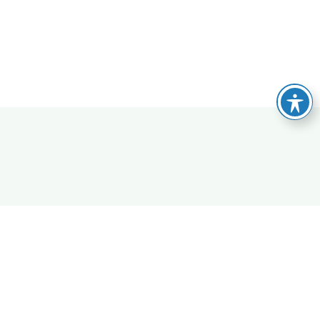
Veranstaltungsort auf der Karte anzeigen
Wenn du auf den Button klickst, werden Daten
von openstreetmap.org geladen.