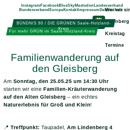
Weiter
Instagram
Facebook
BlueSky
Mastodon
Landesverband
Wer wir si
Bundesverband
Europa
Kontakt
Impressum
Datenschutz
zum
Inhalt
Eisenberg
BÜNDNIS 90 / DIE GRÜNEN Saale-Holzland-
Kreis
Zeige
Für mehr GRÜN im Saale-Holzland-Kreis
Kreistag
Untermen
Termine
Familienwanderung auf
den Gleisberg
Am
Sonntag, den 25.05.25 um 14:30 Uhr
starten wir eine
Familien-Kräuterwanderung
auf den Alten Gleisberg
– ein echtes
Naturerlebnis für Groß und Klein
!
📍
Treffpunkt:
Taupadel,
Am Lindenberg 4