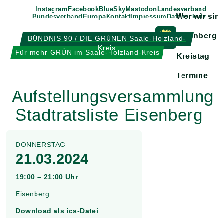
Weiter
Instagram
Facebook
BlueSky
Mastodon
Landesverband
Wer wir si
Bundesverband
Europa
Kontakt
Impressum
Datenschutz
zum
Inhalt
Eisenberg
BÜNDNIS 90 / DIE GRÜNEN Saale-Holzland-
Kreis
Zeige
Für mehr GRÜN im Saale-Holzland-Kreis
Kreistag
Untermen
Termine
Aufstellungsversammlung
Stadtratsliste Eisenberg
DONNERSTAG
21.03.2024
19:00 – 21:00 Uhr
Eisenberg
Download als ics-Datei