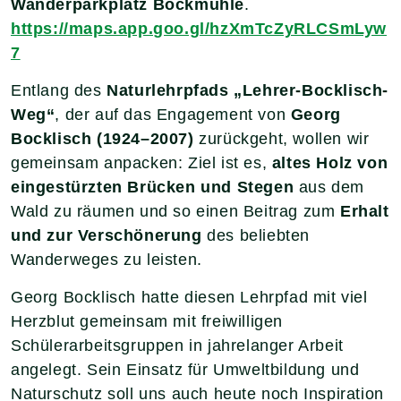
Wanderparkplatz Bockmühle
.
https://maps.app.goo.gl/hzXmTcZyRLCSmLyw
7
Entlang des
Naturlehrpfads „Lehrer-Bocklisch-
Weg“
, der auf das Engagement von
Georg
Bocklisch (1924–2007)
zurückgeht, wollen wir
gemeinsam anpacken: Ziel ist es,
altes Holz von
eingestürzten Brücken und Stegen
aus dem
Wald zu räumen und so einen Beitrag zum
Erhalt
und zur Verschönerung
des beliebten
Wanderweges zu leisten.
Georg Bocklisch hatte diesen Lehrpfad mit viel
Herzblut gemeinsam mit freiwilligen
Schülerarbeitsgruppen in jahrelanger Arbeit
angelegt. Sein Einsatz für Umweltbildung und
Naturschutz soll uns auch heute noch Inspiration