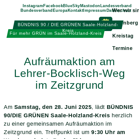
Weiter
Instagram
Facebook
BlueSky
Mastodon
Landesverband
Wer wir si
Bundesverband
Europa
Kontakt
Impressum
Datenschutz
zum
Inhalt
Eisenberg
BÜNDNIS 90 / DIE GRÜNEN Saale-Holzland-
Kreis
Zeige
Für mehr GRÜN im Saale-Holzland-Kreis
Kreistag
Untermen
Termine
Aufräumaktion am
Lehrer-Bocklisch-Weg
im Zeitzgrund
Am
Samstag, den 28. Juni 2025
, lädt
BÜNDNIS
90/DIE GRÜNEN Saale-Holzland-Kreis
herzlich
zu einer gemeinsamen Aufräumaktion im
Zeitzgrund ein. Treffpunkt ist um
9:30 Uhr am