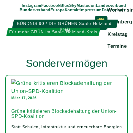
Weiter
Instagram
Facebook
BlueSky
Mastodon
Landesverband
Wer wir si
Bundesverband
Europa
Kontakt
Impressum
Datenschutz
zum
Inhalt
Eisenberg
BÜNDNIS 90 / DIE GRÜNEN Saale-Holzland-
Kreis
Zeige
Für mehr GRÜN im Saale-Holzland-Kreis
Kreistag
Untermen
Termine
Sondervermögen
März 17, 2026
Grüne kritisieren Blockadehaltung der Union-
SPD-Koalition
Statt Schulen, Infrastruktur und erneuerbare Energien