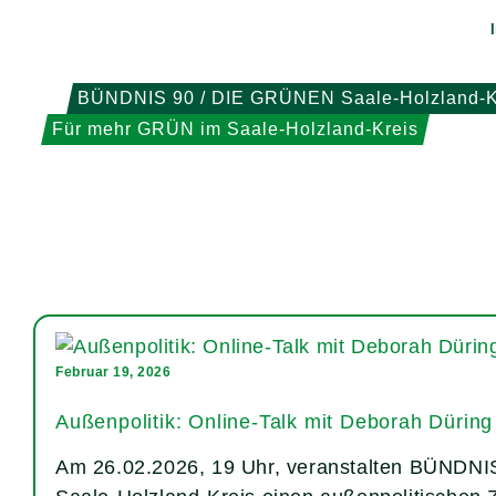
Weiter
zum
Inhalt
BÜNDNIS 90 / DIE GRÜNEN Saale-Holzland-K
Für mehr GRÜN im Saale-Holzland-Kreis
Februar 19, 2026
Außenpolitik: Online-Talk mit Deborah Düring
Am 26.02.2026, 19 Uhr, veranstalten BÜNDN