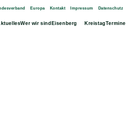
ndesverband
Europa
Kontakt
Impressum
Datenschutz
ktuelles
Wer wir sind
Eisenberg
Kreistag
Termine
Zeige
Untermenü