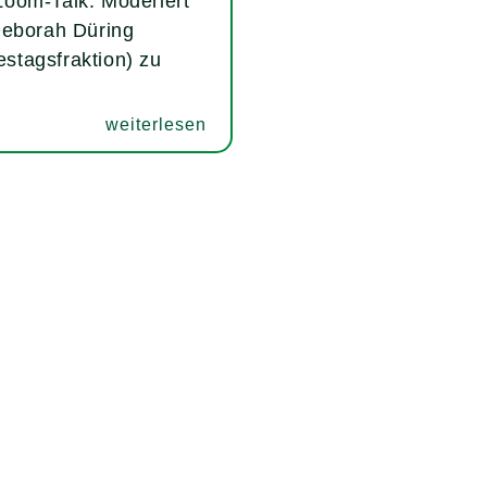
Zoom-Talk. Moderiert
Deborah Düring
stagsfraktion) zu
weiterlesen