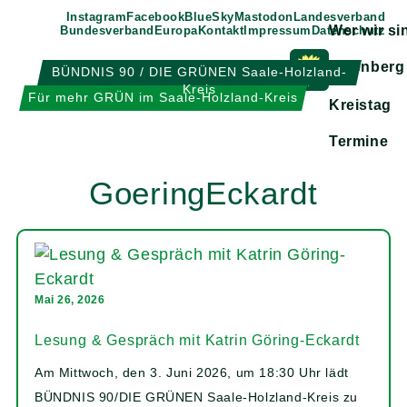
Weiter
Instagram
Facebook
BlueSky
Mastodon
Landesverband
Wer wir si
Bundesverband
Europa
Kontakt
Impressum
Datenschutz
zum
Inhalt
Eisenberg
BÜNDNIS 90 / DIE GRÜNEN Saale-Holzland-
Kreis
Zeige
Für mehr GRÜN im Saale-Holzland-Kreis
Kreistag
Untermen
Termine
GoeringEckardt
Mai 26, 2026
Lesung & Gespräch mit Katrin Göring-Eckardt
Am Mittwoch, den 3. Juni 2026, um 18:30 Uhr lädt
BÜNDNIS 90/DIE GRÜNEN Saale-Holzland-Kreis zu