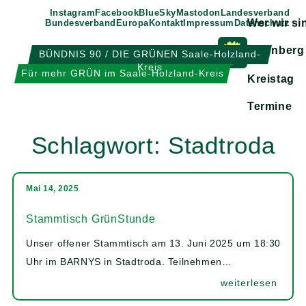
Weiter
Instagram
Facebook
BlueSky
Mastodon
Landesverband
Wer wir si
Bundesverband
Europa
Kontakt
Impressum
Datenschutz
zum
Inhalt
Eisenberg
BÜNDNIS 90 / DIE GRÜNEN Saale-Holzland-
Kreis
Zeige
Für mehr GRÜN im Saale-Holzland-Kreis
Kreistag
Untermen
Termine
Schlagwort:
Stadtroda
Mai 14, 2025
Stammtisch GrünStunde
Unser offener Stammtisch am 13. Juni 2025 um 18:30
Uhr im BARNYS in Stadtroda. Teilnehmen…
weiterlesen