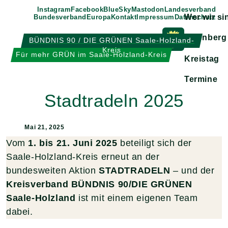
Weiter
Instagram
Facebook
BlueSky
Mastodon
Landesverband
Wer wir si
Bundesverband
Europa
Kontakt
Impressum
Datenschutz
zum
Inhalt
Eisenberg
BÜNDNIS 90 / DIE GRÜNEN Saale-Holzland-
Kreis
Zeige
Für mehr GRÜN im Saale-Holzland-Kreis
Kreistag
Untermen
Termine
Stadtradeln 2025
Mai 21, 2025
Vom
1. bis 21. Juni 2025
beteiligt sich der
Saale-Holzland-Kreis erneut an der
bundesweiten Aktion
STADTRADELN
– und der
Kreisverband BÜNDNIS 90/DIE GRÜNEN
Saale-Holzland
ist mit einem eigenen Team
dabei.