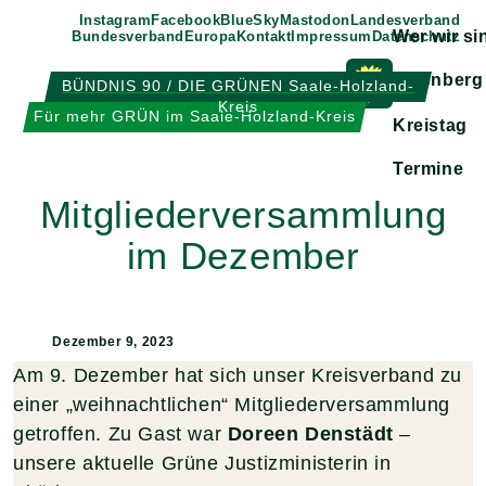
Weiter
Instagram
Facebook
BlueSky
Mastodon
Landesverband
Wer wir si
Bundesverband
Europa
Kontakt
Impressum
Datenschutz
zum
Inhalt
Eisenberg
BÜNDNIS 90 / DIE GRÜNEN Saale-Holzland-
Kreis
Zeige
Für mehr GRÜN im Saale-Holzland-Kreis
Kreistag
Untermen
Termine
Mitgliederversammlung
im Dezember
Dezember 9, 2023
Am 9. Dezember hat sich unser Kreisverband zu
einer „weihnachtlichen“ Mitgliederversammlung
getroffen. Zu Gast war
Doreen Denstädt
–
unsere aktuelle Grüne Justizministerin in