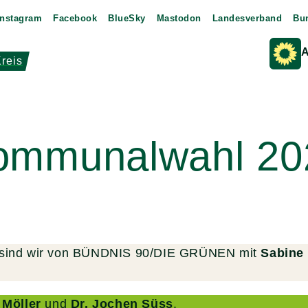
Instagram
Facebook
BlueSky
Mastodon
Landesverband
Bu
A
reis
ommunalwahl 20
ng sind wir von BÜNDNIS 90/DIE GRÜNEN mit
Sabine 
 Möller
und
Dr. Jochen Süss
.