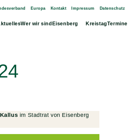
ndesverband
Europa
Kontakt
Impressum
Datenschutz
ktuelles
Wer wir sind
Eisenberg
Kreistag
Termine
Zeige
Untermenü
24
Kallus
im Stadtrat von Eisenberg