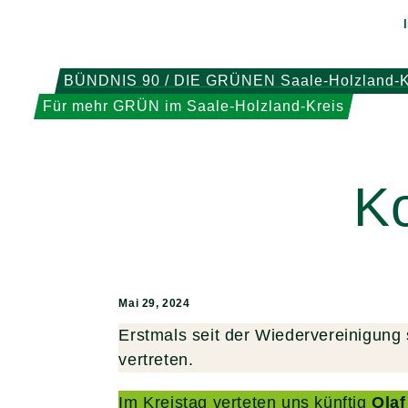
Weiter
zum
Inhalt
BÜNDNIS 90 / DIE GRÜNEN Saale-Holzland-K
Für mehr GRÜN im Saale-Holzland-Kreis
K
Mai 29, 2024
Erstmals seit der Wiedervereinigu
vertreten.
Im Kreistag verteten uns künftig
Olaf