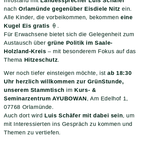
Infostand mit
Landessprecher Luis Schäfer
nach
Orlamünde gegenüber Eisdiele Nitz
ein.
Alle Kinder, die vorbeikommen, bekommen
eine
Kugel Eis gratis
🍦.
Für Erwachsene bietet sich die Gelegenheit zum
Austausch über
grüne Politik im Saale-
Holzland-Kreis
– mit besonderem Fokus auf das
Thema
Hitzeschutz
.
Wer noch tiefer einsteigen möchte, ist
ab
18:30
Uhr
herzlich willkommen zur
GrünStunde
,
unserem Stammtisch
im
Kurs- &
Seminarzentrum AYUBOWAN
, Am Edelhof 1,
07768 Orlamünde.
Auch dort wird
Luis Schäfer mit dabei sein
, um
mit Interessierten ins Gespräch zu kommen und
Themen zu vertiefen.