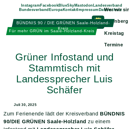
Weiter
Instagram
Facebook
BlueSky
Mastodon
Landesverband
Wer wir si
Bundesverband
Europa
Kontakt
Impressum
Datenschutz
zum
Inhalt
Eisenberg
BÜNDNIS 90 / DIE GRÜNEN Saale-Holzland-
Kreis
Zeige
Für mehr GRÜN im Saale-Holzland-Kreis
Kreistag
Untermen
Termine
Grüner Infostand und
Stammtisch mit
Landessprecher Luis
Schäfer
Juli 30, 2025
Zum Ferienende lädt der Kreisverband
BÜNDNIS
90/DIE GRÜNEN Saale-Holzland
zu einem