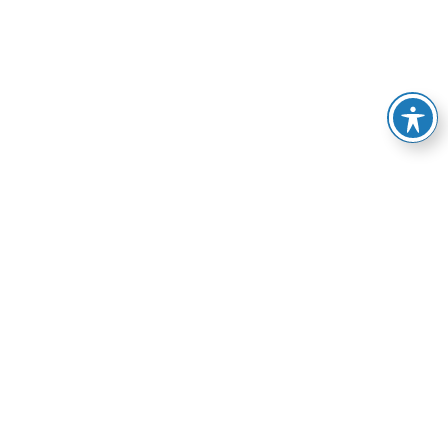
BÜNDNIS 90 / DIE GRÜNEN Saale-Holzland-Kreis
benutzt das freie grüne Theme
sunflower
‐ ein Angebot
der
verdigado eG