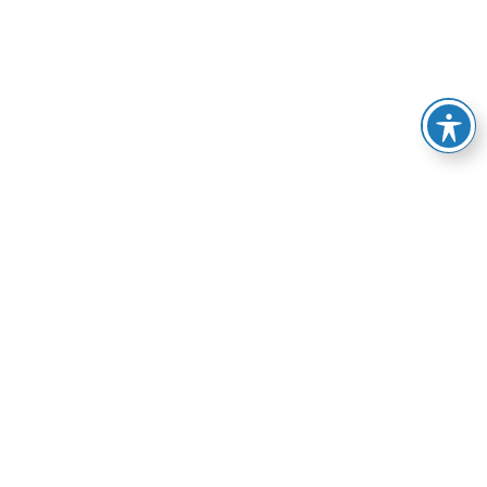
BÜNDNIS 90 / DIE GRÜNEN Saale-Holzland-Kreis
benutzt das freie grüne Theme
sunflower
‐ ein Angebot
der
verdigado eG