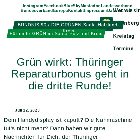
Weiter
Instagram
Facebook
BlueSky
Mastodon
Landesverband
Wer wir si
Bundesverband
Europa
Kontakt
Impressum
Datenschutz
zum
Inhalt
Eisenberg
BÜNDNIS 90 / DIE GRÜNEN Saale-Holzland-
Kreis
Zeige
Für mehr GRÜN im Saale-Holzland-Kreis
Kreistag
Untermen
Termine
Grün wirkt: Thüringer
Reparaturbonus geht in
die dritte Runde!
Juli 12, 2023
Dein Handydisplay ist kaputt? Die Nähmaschine
tut’s nicht mehr? Dann haben wir gute
Nachrichten für Dich: der Thüringer