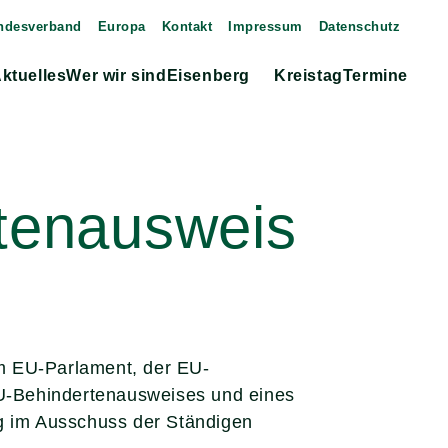
ndesverband
Europa
Kontakt
Impressum
Datenschutz
ktuelles
Wer wir sind
Eisenberg
Kreistag
Termine
Zeige
Untermenü
tenausweis
m EU-Parlament, der EU-
U-Behindertenausweises und eines
ng im Ausschuss der Ständigen