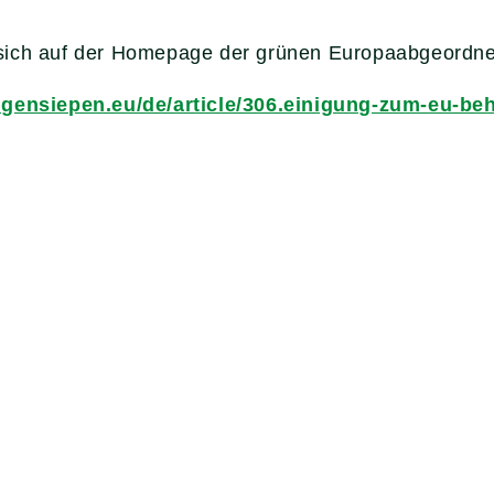
sich auf der Homepage der grünen Europaabgeordne
angensiepen.eu/de/article/306.einigung-zum-eu-be