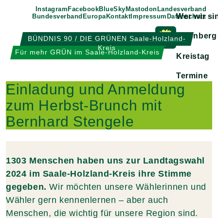
Weiter
Instagram
Facebook
BlueSky
Mastodon
Landesverband
Wer wir si
Bundesverband
Europa
Kontakt
Impressum
Datenschutz
zum
Inhalt
Eisenberg
BÜNDNIS 90 / DIE GRÜNEN Saale-Holzland-
Kreis
Zeige
Für mehr GRÜN im Saale-Holzland-Kreis
Kreistag
Untermen
Termine
Einladung und Anmeldung
zum Herbst-Brunch mit
Bernhard Stengele
1303 Menschen haben uns zur Landtagswahl
2024 im Saale-Holzland-Kreis ihre Stimme
gegeben.
Wir möchten unsere Wählerinnen und
Wähler gern kennenlernen – aber auch
Menschen, die wichtig für unsere Region sind.