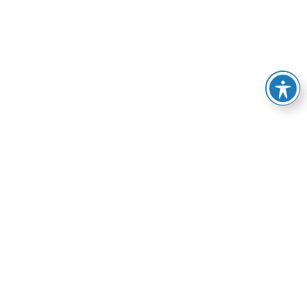
BÜNDNIS 90 / DIE GRÜNEN Saale-Holzland-Kreis
benutzt das freie grüne Theme
sunflower
‐ ein Angebot
der
verdigado eG