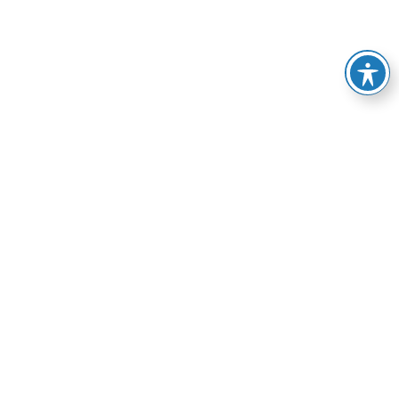
BÜNDNIS 90 / DIE GRÜNEN Saale-Holzland-Kreis
benutzt das freie grüne Theme
sunflower
‐ ein Angebot
der
verdigado eG
Impressum