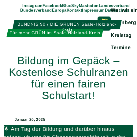
Weiter
Instagram
Facebook
BlueSky
Mastodon
Landesverband
Wer wir si
Bundesverband
Europa
Kontakt
Impressum
Datenschutz
zum
Inhalt
Eisenberg
BÜNDNIS 90 / DIE GRÜNEN Saale-Holzland-
Kreis
Zeige
Für mehr GRÜN im Saale-Holzland-Kreis
Kreistag
Untermen
Termine
Bildung im Gepäck –
Kostenlose Schulranzen
für einen fairen
Schulstart!
Januar 20, 2025
🌟 Am Tag der Bildung und darüber hinaus